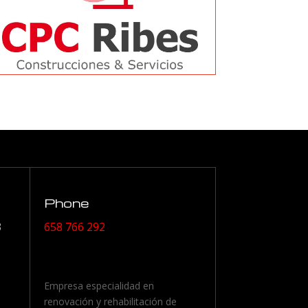
Phone
3
658 766 292
Empresa especialidad en
renovación y rehabilitación de