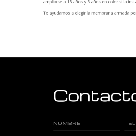
ampliarse a
15 años y 3 años en color
si la in
Te ayudamos a elegir la membrana armada perf
Contact